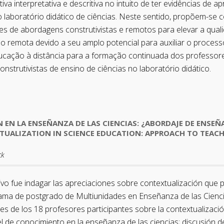
a interpretativa e descritiva no intuito de ter evidências de 
 laboratório didático de ciências. Neste sentido, propõem-se c
de abordagens construtivistas e remotos para elevar a qualid
 remota devido a seu amplo potencial para auxiliar o processo
ucação à distância para a formação continuada dos professores,
strutivistas de ensino de ciências no laboratório didático.
 EN LA ENSEÑANZA DE LAS CIENCIAS: ¿ABORDAJE DE ENSE
TUALIZATION IN SCIENCE EDUCATION: APPROACH TO TEAC
ck
jetivo fue indagar las apreciaciones sobre contextualización qu
ama de postgrado de Multiunidades en Enseñanza de las Ciencia
es de los 18 profesores participantes sobre la contextualizació
l de conocimiento en la enseñanza de las ciencias; discusión d