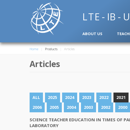
L
T
E
- IB -
ABOUT US
TEACH
Home
Products
Articles
Articles
ALL
2025
2024
2023
2022
2021
2006
2005
2004
2003
2002
2000
SCIENCE TEACHER EDUCATION IN TIMES OF P
LABORATORY