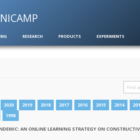
 UNICAMP
ING
RESEARCH
PRODUCTS
EXPERIMENTS
2020
2019
2018
2017
2016
2015
2014
20
1998
ANDEMIC: AN ONLINE LEARNING STRATEGY ON CONSTRUCTI