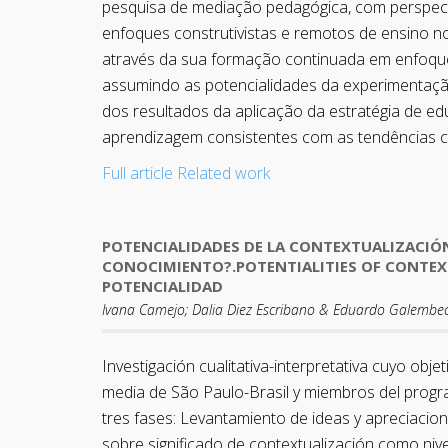
pesquisa de mediação pedagógica, com perspectiv
enfoques construtivistas e remotos de ensino no
através da sua formação continuada em enfoques 
assumindo as potencialidades da experimentação
dos resultados da aplicação da estratégia de ed
aprendizagem consistentes com as tendências con
Full article
Related work
POTENCIALIDADES DE LA CONTEXTUALIZACIÓN
CONOCIMIENTO?.POTENTIALITIES OF CONTEX
POTENCIALIDAD
Ivana Camejo; Dalia Diez Escribano & Eduardo Galembe
Investigación cualitativa-interpretativa cuyo ob
media de São Paulo-Brasil y miembros del progr
tres fases: Levantamiento de ideas y apreciacion
sobre significado de contextualización como nive