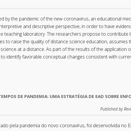
ined by the pandemic of the new coronavirus, an educational me
rpretive and descriptive perspective, in order to have evidence
e teaching laboratory. The researchers propose to contribute t
s to raise the quality of distance science education, assumes 
 science at a distance. As part of the results of the application 
e to identify favorable conceptual changes consistent with curre
TEMPOS DE PANDEMIA: UMA ESTRATÉGIA DE EAD SOBRE EN
Published by Rev
nado pela pandemia do novo coronavírus, foi desenvolvida n