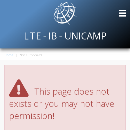
L
T
E
- IB - UNICAMP
Home
Not authorized
This page does not
exists or you may not have
permission!